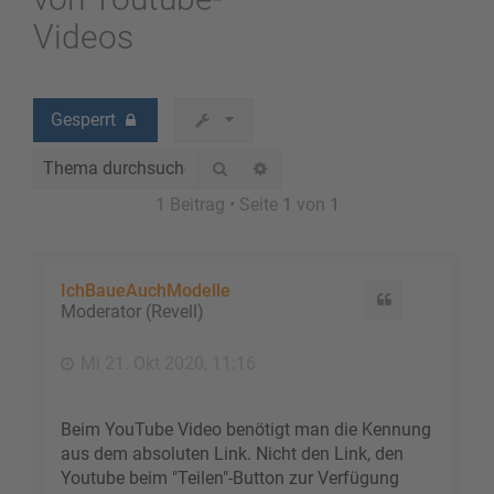
Videos
Gesperrt
Suche
Erweiterte Suche
1 Beitrag • Seite
1
von
1
IchBaueAuchModelle
Zitat
Moderator (Revell)
Mi 21. Okt 2020, 11:16
Beim YouTube Video benötigt man die Kennung
aus dem absoluten Link. Nicht den Link, den
Youtube beim "Teilen"-Button zur Verfügung