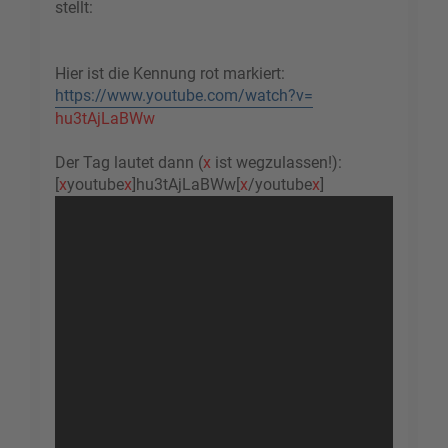
stellt:
Hier ist die Kennung rot markiert:
https://www.youtube.com/watch?v=
hu3tAjLaBWw
Der Tag lautet dann (
x
ist wegzulassen!):
[
x
youtube
x
]hu3tAjLaBWw[
x
/youtube
x
]