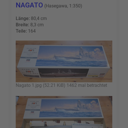
NAGATO
(Hasegawa, 1:350)
Länge:
80,4 cm
Breite:
8,3 cm
Teile:
164
Nagato 1.jpg (52.21 KiB) 1462 mal betrachtet