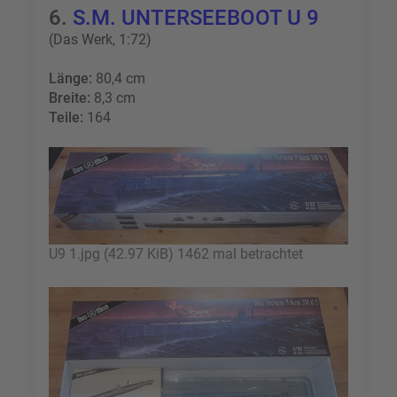
6.
S.M. UNTERSEEBOOT U 9
(Das Werk, 1:72)
Länge:
80,4 cm
Breite:
8,3 cm
Teile:
164
U9 1.jpg (42.97 KiB) 1462 mal betrachtet