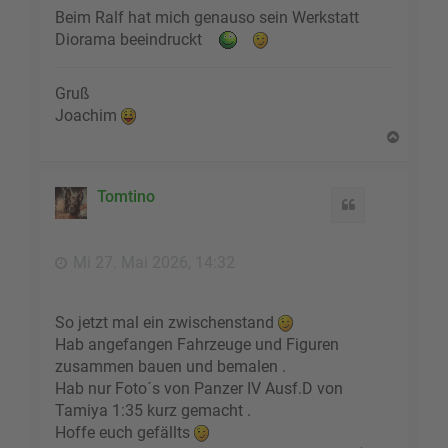
Beim Ralf hat mich genauso sein Werkstatt
Diorama beeindruckt
Gruß
Joachim
N
a
c
h
Tomtino
Zitat
o
b
e
Mi 27. Mai 2026, 14:32
n
So jetzt mal ein zwischenstand
Hab angefangen Fahrzeuge und Figuren
zusammen bauen und bemalen .
Hab nur Foto´s von Panzer IV Ausf.D von
Tamiya 1:35 kurz gemacht .
Hoffe euch gefällts