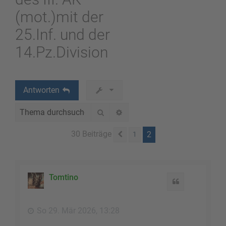
(mot.)mit der
25.Inf. und der
14.Pz.Division
Antworten
Suche
Erweiterte Suche
30 Beiträge
2
1
Vorherige
Tomtino
Zitat
So 29. Mär 2026, 13:28