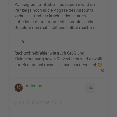
Panzergrau Tarnfarbe ... ausserdem wird der
Panzer ja noch in die Abgase des Auspuffs
verhüllt .... und der krach ... der ist auch
unbedeutent man man . Man konnte so ein
Ungetüm nun mal nicht unsichtbar machen
LG Ralf
Rechtschreibfehler wie auch Groß und
Kleinschreibung sowie Satzzeichen sind gewollt
und Bestandteil meiner Persönlichen Freiheit.
N
a
c
h
Aktvetos
Zitat
o
b
e
So 31. Mai 2026, 23:12
n