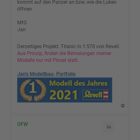
kommt auf den Panzer an bzw, wie die Luken
öffnen.
MfG
Jan
Derzeitiges Projekt: Titanic in 1:570 von Revell.
Aus Prinzip, finden die Bemalungen meiner
Modelle nur mit Pinsel statt.
Jan's Modellbau- Portfolio
N
a
c
h
OFW
Zitat
o
b