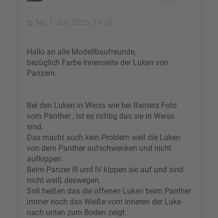
b
e
Mo 1. Jun 2026, 14:18
n
Hallo an alle Modellbaufreunde,
bezüglich Farbe Innenseite der Luken von
Panzern.
Bei den Luken in Weiss wie bei Rainers Foto
vom Panther , ist es richtig das sie in Weiss
sind.
Das macht auch kein Problem weil die Luken
von dem Panther aufschwenken und nicht
aufkippen.
Beim Panzer III und IV kippen sie auf und sind
nicht weiß deswegen.
Soll heißen das die offenen Luken beim Panther
immer noch das Weiße vom inneren der Luke
nach unten zum Boden zeigt.