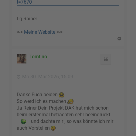
t=7670
Lg Rainer
<->
Meine Website
<->
N
a
c
h
Tomtino
Zitat
o
b
e
Mo 30. Mär 2026, 15:09
n
Danke Euch beiden
So werd ich es machen
Ja Reiner Dein Projekt DAK hat mich schon
beim erstenmal betrachten sehr beeindruckt
und dachte mir , so was könnte ich mir
auch Vorstellen