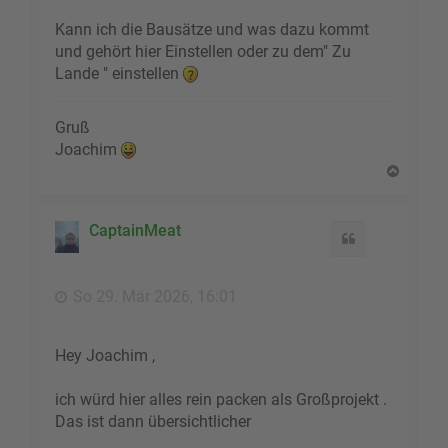
Kann ich die Bausätze und was dazu kommt
und gehört hier Einstellen oder zu dem" Zu
Lande " einstellen
Gruß
Joachim
N
a
c
h
CaptainMeat
Zitat
o
b
e
So 29. Mär 2026, 16:01
n
Hey Joachim ,
ich würd hier alles rein packen als Großprojekt .
Das ist dann übersichtlicher