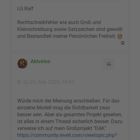
LG Ralf
Rechtschreibfehler wie auch Groß und
Kleinschreibung sowie Satzzeichen sind gewollt
und Bestandteil meiner Persönlichen Freiheit.
N
a
c
h
Aktvetos
Zitat
o
b
e
So 29. Mär 2026, 16:09
n
Würde mich der Meinung anschließen. Für das
einzelne Modell mag die Sichtbarkeit zwar
besser sein. Aber als gesamtes Projekt gesehen,
ist alles in einem Thread sicherlich besser. Dazu
verweise ich auf mein Großprojekt "DAK"
https://community.revell.com/viewtopic.php?