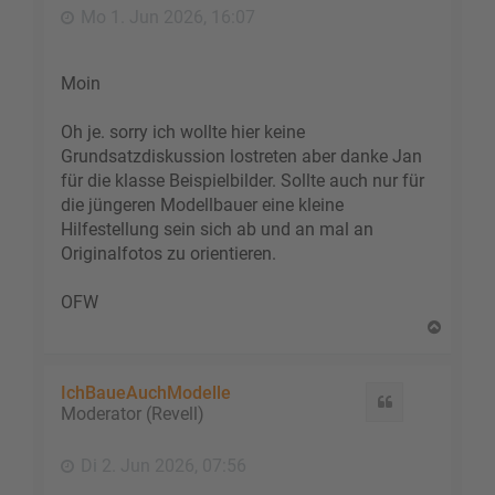
e
Mo 1. Jun 2026, 16:07
n
Moin
Oh je. sorry ich wollte hier keine
Grundsatzdiskussion lostreten aber danke Jan
für die klasse Beispielbilder. Sollte auch nur für
die jüngeren Modellbauer eine kleine
Hilfestellung sein sich ab und an mal an
Originalfotos zu orientieren.
OFW
N
a
c
h
IchBaueAuchModelle
Zitat
o
Moderator (Revell)
b
e
Di 2. Jun 2026, 07:56
n