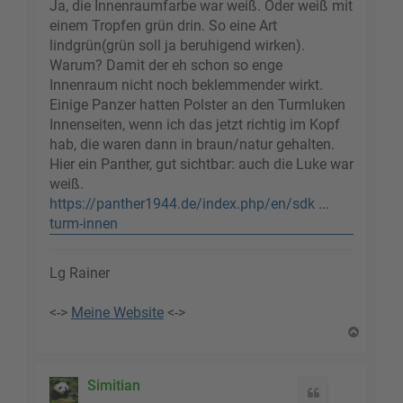
Ja, die Innenraumfarbe war weiß. Oder weiß mit
einem Tropfen grün drin. So eine Art
lindgrün(grün soll ja beruhigend wirken).
Warum? Damit der eh schon so enge
Innenraum nicht noch beklemmender wirkt.
Einige Panzer hatten Polster an den Turmluken
Innenseiten, wenn ich das jetzt richtig im Kopf
hab, die waren dann in braun/natur gehalten.
Hier ein Panther, gut sichtbar: auch die Luke war
weiß.
https://panther1944.de/index.php/en/sdk ...
turm-innen
Lg Rainer
<->
Meine Website
<->
N
a
c
h
Simitian
Zitat
o