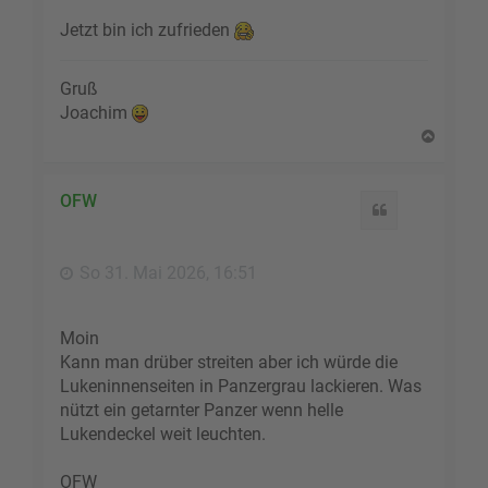
Jetzt bin ich zufrieden
Gruß
Joachim
N
a
c
h
OFW
Zitat
o
b
e
So 31. Mai 2026, 16:51
n
Moin
Kann man drüber streiten aber ich würde die
Lukeninnenseiten in Panzergrau lackieren. Was
nützt ein getarnter Panzer wenn helle
Lukendeckel weit leuchten.
OFW