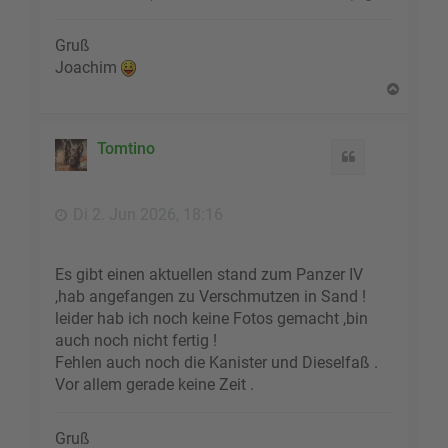
Gruß
Joachim
N
a
c
h
Tomtino
Zitat
o
b
e
Di 2. Jun 2026, 18:16
n
Es gibt einen aktuellen stand zum Panzer IV
,hab angefangen zu Verschmutzen in Sand !
leider hab ich noch keine Fotos gemacht ,bin
auch noch nicht fertig !
Fehlen auch noch die Kanister und Dieselfaß .
Vor allem gerade keine Zeit .
Gruß