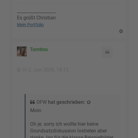
__________________
Es grüßt Christian
Mein Portfolio
N
a
c
h
Tomtino
Zitat
o
b
e
Di 2. Jun 2026, 18:12
n
OFW
hat geschrieben:
Moin
Oh je. sorry ich wollte hier keine
Grundsatzdiskussion lostreten aber
danke Jan für die klasse Beispielbilder.