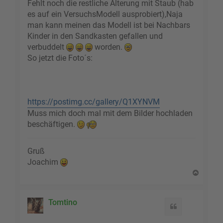
Fehlt noch die restliche Alterung mit Staub (hab
es auf ein VersuchsModell ausprobiert),Naja
man kann meinen das Modell ist bei Nachbars
Kinder in den Sandkasten gefallen und
verbuddelt
worden.
So jetzt die Foto´s:
https://postimg.cc/gallery/Q1XYNVM
Muss mich doch mal mit dem Bilder hochladen
beschäftigen.
Gruß
Joachim
N
a
c
h
Tomtino
Zitat
o
b