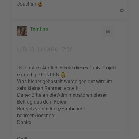
Joachim
N
a
c
h
Tomtino
Zitat
o
b
e
Di 23. Jun 2026, 17:51
n
Jetzt ist es Amtlich werde dieses Groß Projekt
entgültig BEENDEN
Was bisher gebastelt wurde geplant wird im
sehr kleinen Rahmen erstellt.
Daher Bitte an die Administratoren diesen
Beitrag aus dem Foren
Bausatzvorstellung/Baubericht
nehmen/löschen !
Danke