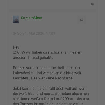
N
a
c
h
CaptainMeat
Zitat
o
b
e
So 31. Mai 2026, 17:01
n
Hey
@ OFW wir haben das schon mal in einem
anderen Thread gehabt .
Panzer waren innen immer hell ...inkl. der
Lukendeckel. Und wie sollen die bitte weit
Leuchten . Das war keine Neonfarbe .
Jetzt kommt ... ja der fällt doch voll auf wenn
der weiß ist ... und nun ... wir haben also einen
sichtbaren weißen Deckel auf 200 m ...der rest
des Panzers ist natürlich unsichtbar weil ja