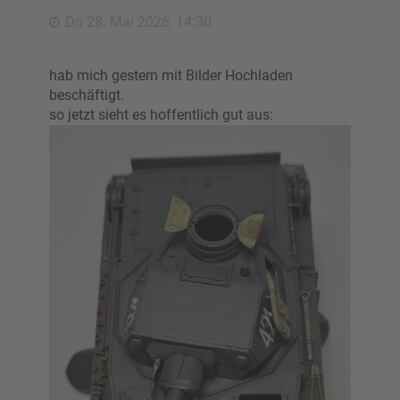
e
Do 28. Mai 2026, 14:30
n
hab mich gestern mit Bilder Hochladen
beschäftigt.
so jetzt sieht es hoffentlich gut aus: