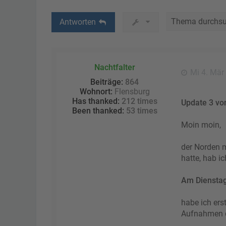
Antworten
Nachtfalter
Mi 4. Mär
Beiträge:
864
Wohnort:
Flensburg
Has thanked:
212 times
Update 3 vo
Been thanked:
53 times
Moin moin,
der Norden 
hatte, hab i
Am Dienstag
habe ich er
Aufnahmen d