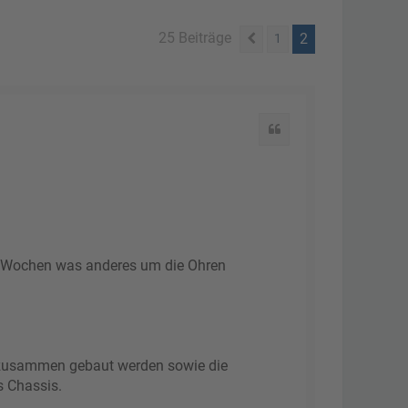
25 Beiträge
2
1
Vorherige
Zitat
e Wochen was anderes um die Ohren
d zusammen gebaut werden sowie die
 Chassis.