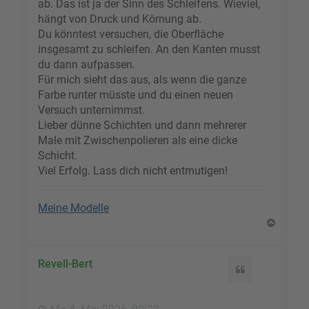
ab. Das ist ja der Sinn des Schleifens. Wieviel,
hängt von Druck und Körnung ab.
Du könntest versuchen, die Oberfläche
insgesamt zu schleifen. An den Kanten musst
du dann aufpassen.
Für mich sieht das aus, als wenn die ganze
Farbe runter müsste und du einen neuen
Versuch unternimmst.
Lieber dünne Schichten und dann mehrerer
Male mit Zwischenpolieren als eine dicke
Schicht.
Viel Erfolg. Lass dich nicht entmutigen!
Meine Modelle
N
a
c
h
Revell-Bert
Zitat
o
b
e