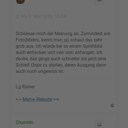
o
b
e
Mo 4. Mai 2026, 16:04
n
Schliesse mich der Meinung an. Zumindest am
Foto(Makro, kennt man ja) schaut das sehr
grob aus. Ich würde bei so einem Sprühbild
auch entlacken und von vorn anfangen. Ich
denke, das ginge auch schneller als jetzt eine
Schleif Orgie zu starten, deren Ausgang dann
auch noch ungewiss ist.
Lg Rainer
<->
Meine Website
<->
N
a
c
h
Charmin
Zitat
o