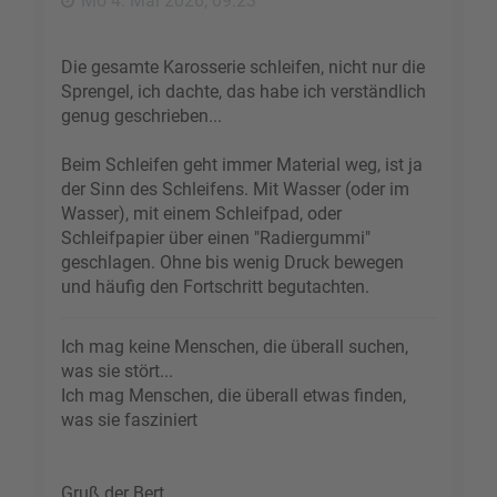
Mo 4. Mai 2026, 09:23
n
Die gesamte Karosserie schleifen, nicht nur die
Sprengel, ich dachte, das habe ich verständlich
genug geschrieben...
Beim Schleifen geht immer Material weg, ist ja
der Sinn des Schleifens. Mit Wasser (oder im
Wasser), mit einem Schleifpad, oder
Schleifpapier über einen "Radiergummi"
geschlagen. Ohne bis wenig Druck bewegen
und häufig den Fortschritt begutachten.
Ich mag keine Menschen, die überall suchen,
was sie stört...
Ich mag Menschen, die überall etwas finden,
was sie fasziniert
Gruß der Bert