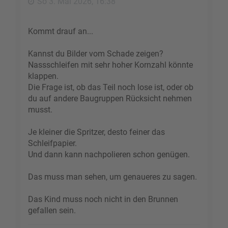
So 3. Mai 2026, 16:38
n
Kommt drauf an...
Kannst du Bilder vom Schade zeigen?
Nassschleifen mit sehr hoher Kornzahl könnte
klappen.
Die Frage ist, ob das Teil noch lose ist, oder ob
du auf andere Baugruppen Rücksicht nehmen
musst.
Je kleiner die Spritzer, desto feiner das
Schleifpapier.
Und dann kann nachpolieren schon genügen.
Das muss man sehen, um genaueres zu sagen.
Das Kind muss noch nicht in den Brunnen
gefallen sein.