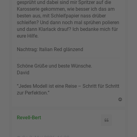
gesprüht und dabei sind mir Spritzer auf die
Karosserie gekommen, wie besser ich das am
besten aus, mit Schleifpapier nass drüber
schleifen? Und dann noch mal sprühen polieren
und dann Klarlack drauf? Ich bedanke mich für
eure Hilfe.
Nachtrag: Italian Red glänzend
Schöne Grüße und beste Wünsche.
David
“Jedes Modell ist eine Reise – Schritt für Schritt
zur Perfektion.”
N
a
c
h
Revell-Bert
Zitat
o
b
e