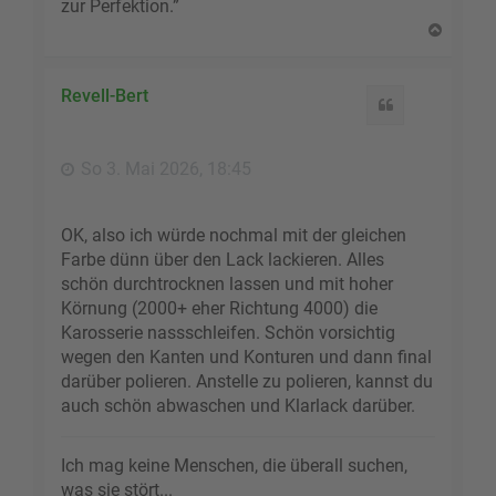
zur Perfektion.”
N
a
c
h
Revell-Bert
Zitat
o
b
e
So 3. Mai 2026, 18:45
n
OK, also ich würde nochmal mit der gleichen
Farbe dünn über den Lack lackieren. Alles
schön durchtrocknen lassen und mit hoher
Körnung (2000+ eher Richtung 4000) die
Karosserie nassschleifen. Schön vorsichtig
wegen den Kanten und Konturen und dann final
darüber polieren. Anstelle zu polieren, kannst du
auch schön abwaschen und Klarlack darüber.
Ich mag keine Menschen, die überall suchen,
was sie stört...