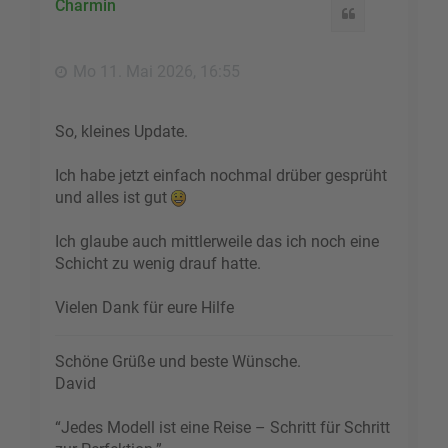
h
Charmin
Zitat
o
b
e
Mo 11. Mai 2026, 16:55
n
So, kleines Update.
Ich habe jetzt einfach nochmal drüber gesprüht
und alles ist gut
Ich glaube auch mittlerweile das ich noch eine
Schicht zu wenig drauf hatte.
Vielen Dank für eure Hilfe
Schöne Grüße und beste Wünsche.
David
“Jedes Modell ist eine Reise – Schritt für Schritt