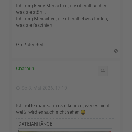
Ich mag keine Menschen, die überall suchen,
was sie stört...
Ich mag Menschen, die überall etwas finden,
was sie fasziniert
Gruß der Bert
N
a
c
h
Charmin
Zitat
o
b
e
So 3. Mai 2026, 17:10
n
Ich hoffe man kann es erkennen, wer es nicht
weiß, wird es auch nicht sehen
DATEIANHÄNGE