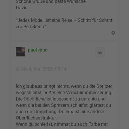
Schöne Grüße und beste Wünsche.
David
“Jedes Modell ist eine Reise – Schritt für Schritt
zur Perfektion.”
N
a
c
h
paul-muc
Zitat
o
b
e
Mo 4. Mai 2026, 08:14
n
Ich glaube,es bringt nichts, wenn du die Spritzer
wegschleifst, außer eine Verschlimmbesserung.
Die Oberfläche ist insgesamt zu unruhig und
wenn die bei den Spritzern schleifst, glättest du
auch die Umgebung. Du erhälst eine andere
Oberflächenstruktur.
Wenn du schleifst, nimmst du auch Farbe mit