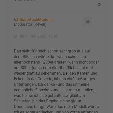
N
a
c
h
IchBaueAuchModelle
Zitat
o
Moderator (Revell)
b
e
Mo 4. Mai 2026, 15:00
n
Das sieht für mich schon sehr grob aus auf
dem Bild. Ich würde da - wenn schon - zu
allerhöchstens 1200er greifen, wenn nicht sogar
nur 800er (nass!) um die Oberfläche erst mal
wieder glatt zu bekommen. Bei den Kanten und
Ecken an der Corvette, ist das ein "großartiges"
Unterfangen. Ich denke - und das ist meine
persönliche Einschätzung! - ist man mit allem,
was Feiner ist eine gefühlte Ewigkeit am
Schleifen, bis das Ergebnis eine glatte
Oberfläche bringt. Wäre das mein Modell, würde
ich es sogar entlacken und von vorne anfangen.