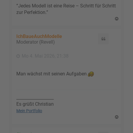
“Jedes Modell ist eine Reise – Schritt für Schritt
zur Perfektion.”
N
a
c
h
IchBaueAuchModelle
Zitat
o
Moderator (Revell)
b
e
Mo 4. Mai 2026, 21:38
n
Man wächst mit seinen Aufgaben
__________________
Es grüßt Christian
Mein Portfolio
N
a
c