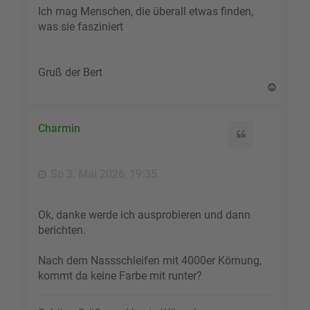
Ich mag Menschen, die überall etwas finden,
was sie fasziniert
Gruß der Bert
N
a
c
h
Charmin
Zitat
o
b
e
So 3. Mai 2026, 19:35
n
Ok, danke werde ich ausprobieren und dann
berichten.
Nach dem Nassschleifen mit 4000er Körnung,
kommt da keine Farbe mit runter?