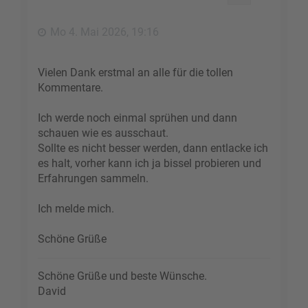
b
e
Mo 4. Mai 2026, 19:16
n
Vielen Dank erstmal an alle für die tollen
Kommentare.
Ich werde noch einmal sprühen und dann
schauen wie es ausschaut.
Sollte es nicht besser werden, dann entlacke ich
es halt, vorher kann ich ja bissel probieren und
Erfahrungen sammeln.
Ich melde mich.
Schöne Grüße
Schöne Grüße und beste Wünsche.
David