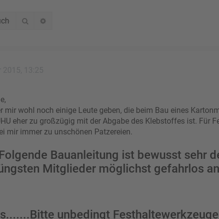
Suche
Erweiterte Suche
r 2015, 13:25
e,
r mir wohl noch einige Leute geben, die beim Bau eines Karton
UHU eher zu großzügig mit der Abgabe des Klebstoffes ist. Für F
ei mir immer zu unschönen Patzereien.
Folgende Bauanleitung ist bewusst sehr de
jüngsten Mitglieder möglichst gefahrlos 
s.......Bitte unbedingt Festhaltewerkzeuge