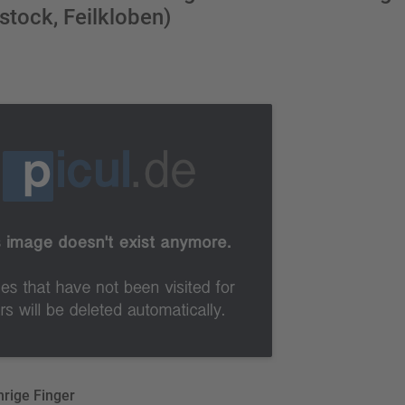
tock, Feilkloben)
chrige Finger