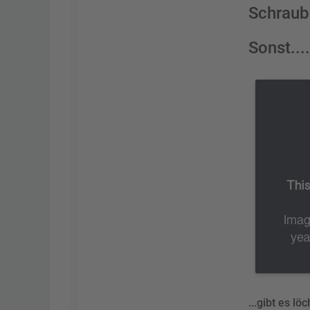
Schraubs
Sonst....
...gibt es lö