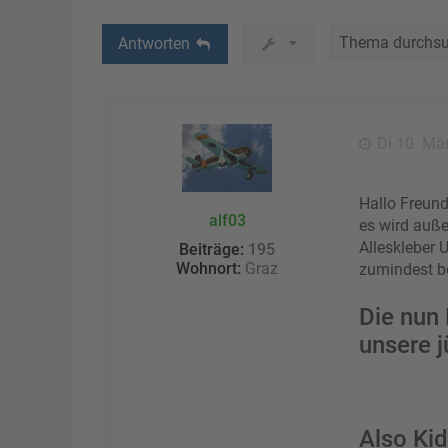
Antworten
Di 10. Mä
Hallo Freund
alf03
es wird auße
Alleskleber 
Beiträge:
195
Wohnort:
Graz
zumindest b
Die nun 
unsere 
Also Kid