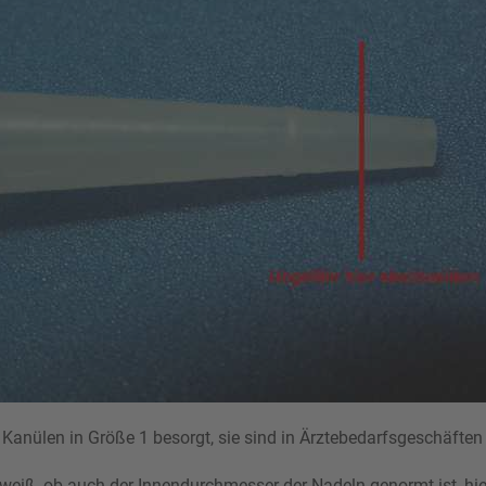
 Kanülen in Größe 1 besorgt, sie sind in Ärztebedarfsgeschäften 
 weiß, ob auch der Innendurchmesser der Nadeln genormt ist, hi