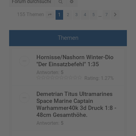
Suche
Erweiterte Suche
155 Themen
1
…
2
3
4
5
7
Seite
1
von
7
Nächste
Themen
Hornisse/Nashorn Winter-Dio
"Der Einsatzbefehl" 1:35
Antworten:
5
Rating: 1.27%
Demetrian Titus Ultramarines
Space Marine Captain
Warhammer40k 3d Druck 1:8 -
48cm Gesamthöhe.
Antworten:
5