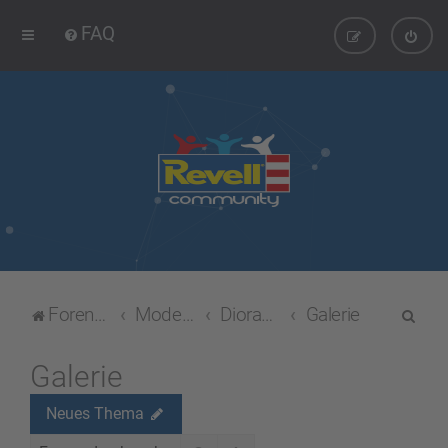
FAQ
S
Foren-Übersicht
Modellbau-Forum
Dioramen & Figuren
Galerie
u
c
Galerie
h
Neues Thema
e