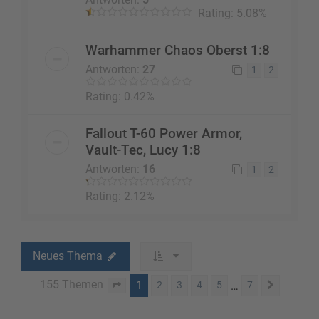
Rating: 5.08%
Warhammer Chaos Oberst 1:8
Antworten:
27
1
2
Rating: 0.42%
Fallout T-60 Power Armor,
Vault-Tec, Lucy 1:8
Antworten:
16
1
2
Rating: 2.12%
Neues Thema
155 Themen
1
…
2
3
4
5
7
Seite
1
von
7
Nächste