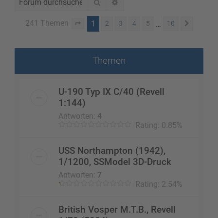
Suche
Erweiterte Suche
241 Themen
1
…
2
3
4
5
10
Seite
1
von
10
Nächst
Themen
U-190 Typ IX C/40 (Revell
1:144)
Antworten:
4
Rating: 0.85%
USS Northampton (1942),
1/1200, SSModel 3D-Druck
Antworten:
7
Rating: 2.54%
British Vosper M.T.B., Revell