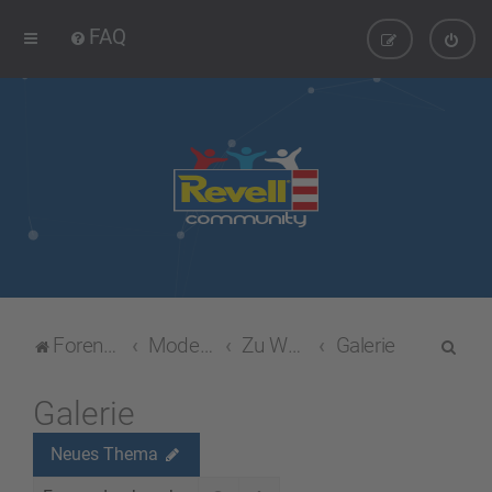
FAQ
S
Foren-Übersicht
Modellbau-Forum
Zu Wasser
Galerie
u
c
Galerie
h
Neues Thema
e