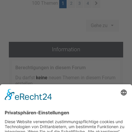
100 Themen
1
2
3
4
Nächste
Gehe zu
Information
Berechtigungen in diesem Forum
Du darfst
keine
neuen Themen in diesem Forum
erstellen.
Du darfst
keine
Antworten zu Themen in diesem
Forum erstellen.
Du darfst deine Beiträge in diesem Forum
nicht
ändern.
Du darfst deine Beiträge in diesem Forum
nicht
löschen.
Du darfst
keine
Dateianhänge in diesem Forum
erstellen.