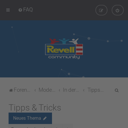
FAQ
S
Foren-Übersicht
Modellbau-Forum
In der Luft
Tipps & Tricks
u
c
Tipps & Tricks
h
Neues Thema
e