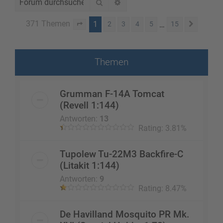
Suche
Erweiterte Suche
371 Themen
1
…
2
3
4
5
15
Seite
1
von
15
Nächst
Themen
Grumman F-14A Tomcat
(Revell 1:144)
Antworten:
13
Rating: 3.81%
Tupolew Tu-22M3 Backfire-C
(Litakit 1:144)
Antworten:
9
Rating: 8.47%
De Havilland Mosquito PR Mk.