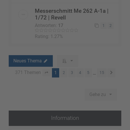
Messerschmitt Me 262 A-1a |
1/72 | Revell
Antworten:
17
1
2
Rating: 1.27%
Neues Thema
371 Themen
1
…
2
3
4
5
15
Seite
1
von
15
Nächst
Gehe zu
Information