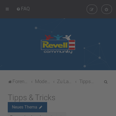
FAQ
S
Foren-Übersicht
Modellbau-Forum
Zu Lande
Tipps & Tricks
u
c
Tipps & Tricks
h
Neues Thema
e