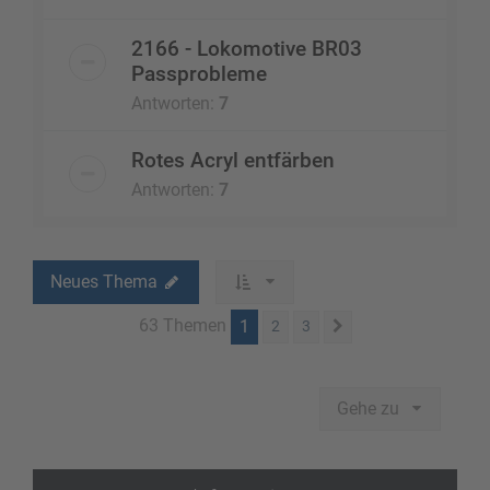
2166 - Lokomotive BR03
Passprobleme
Antworten:
7
Rotes Acryl entfärben
Antworten:
7
Neues Thema
63 Themen
1
2
3
Nächste
Gehe zu