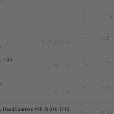
%
3
1128
47
1241
1
2
3
4
%
, 1:35
22
7373
1
2
m
18
6314
1
2
y HeadQuarters AHHQ 010 1/16
29
1039