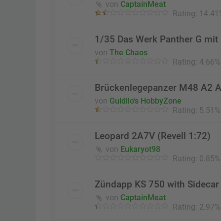
von
CaptainMeat
Rating: 14.41
1/35 Das Werk Panther G mit
von
The Chaos
Rating: 4.66%
Brückenlegepanzer M48 A2 A
von
Guldilo's HobbyZone
Rating: 5.51%
Leopard 2A7V (Revell 1:72)
von
Eukaryot98
Rating: 0.85%
Zündapp KS 750 with Sidecar I
von
CaptainMeat
Rating: 2.97%