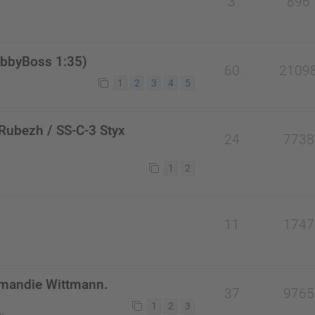
3
896
bbyBoss 1:35)
60
2109
1
2
3
4
5
ubezh / SS-C-3 Styx
24
7738
1
2
11
1747
rmandie Wittmann.
37
9765
1
2
3