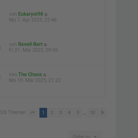
von
Eukaryot98
Mo 7. Apr 2025, 22:46
von
Revell-Bert
3
Fr 21. Mär 2025, 09:06
von
The Chaos
2
Mo 10. Mär 2025, 21:22
226 Themen
1
…
2
3
4
5
10
Seite
1
von
10
Nächste
Gehe zu