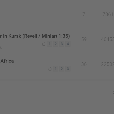
7
7861
r in Kursk (Revell / Miniart 1:35)
59
4045
1
2
3
4
%
Africa
36
2250
1
2
3