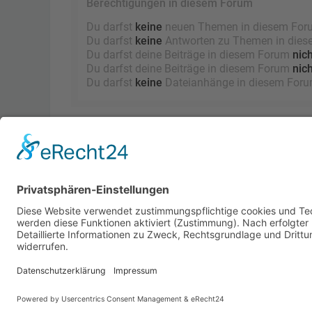
Berechtigungen in diesem Forum
Du darfst
keine
neuen Themen in diesem Forum
Du darfst
keine
Antworten zu Themen in diese
Du darfst deine Beiträge in diesem Forum
nich
Du darfst deine Beiträge in diesem Forum
nich
Du darfst
keine
Dateianhänge in diesem Forum
Foren-Übersicht
Powered by
phpBB
™
• Design by
PlanetStyles
•
Dat
Deutsche Übersetzung durch
phpBB.de