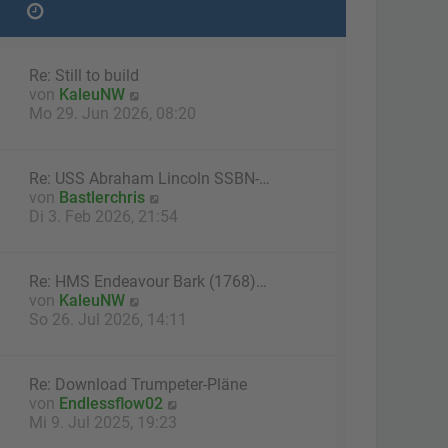
Re: Still to build
N
von
KaleuNW
e
Mo 29. Jun 2026, 08:20
u
e
s
Re: USS Abraham Lincoln SSBN-…
t
N
von
Bastlerchris
e
e
Di 3. Feb 2026, 21:54
r
u
B
e
e
s
Re: HMS Endeavour Bark (1768)…
i
t
N
von
KaleuNW
t
e
e
So 26. Jul 2026, 14:11
r
r
u
a
B
e
g
e
s
Re: Download Trumpeter-Pläne
i
t
N
von
Endlessflow02
t
e
e
Mi 9. Jul 2025, 19:23
r
r
u
a