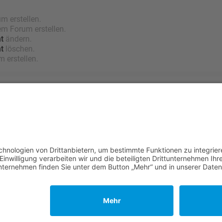
 erstellen.
m Forum erstellen.
t
ändern.
t
löschen.
 erstellen.
Nutzungsbedingungen
enschutz
•
Impressum