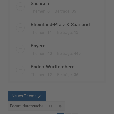
Sachsen
Themen:
8
Beiträge:
35
Rheinland-Pfalz & Saarland
Themen:
11
Beiträge:
13
Bayern
Themen:
40
Beiträge:
445
Baden-Württemberg
Themen:
12
Beiträge:
36
Neues Thema
Suche
Erweiterte Suche