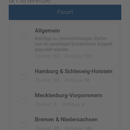
Forum
Allgemein
Beiträge zu Veranstaltungen dürfen
hier im jeweiligen Bundesland doppelt
gepostet werden
Themen:
57
Beiträge:
224
Hamburg & Schleswig-Holstein
Themen:
22
Beiträge:
50
Mecklenburg-Vorpommern
Themen:
2
Beiträge:
4
Bremen & Niedersachsen
Themen:
20
Beiträge:
140