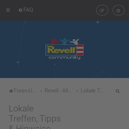
FAQ
S
Foren-Übersicht
Revell - Allgemein
Lokale Treffen, Tipps & Hinweise
u
c
Lokale
h
Treffen, Tipps
e
& Hinweise