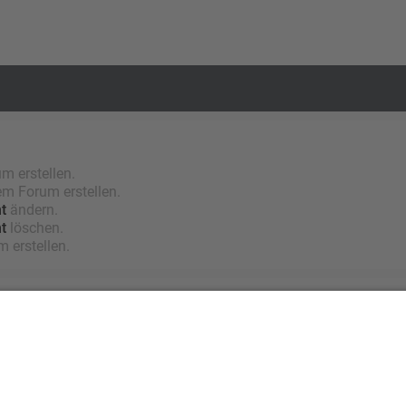
 erstellen.
m Forum erstellen.
t
ändern.
t
löschen.
 erstellen.