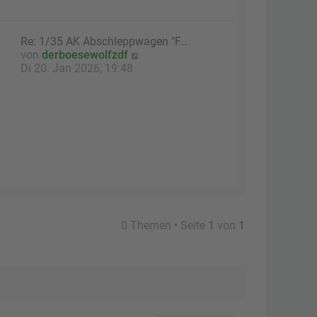
g
Re: 1/35 AK Abschleppwagen "F…
N
von
derboesewolfzdf
e
Di 20. Jan 2026, 19:48
u
e
s
t
e
r
B
e
i
t
r
0 Themen • Seite
1
von
1
a
g