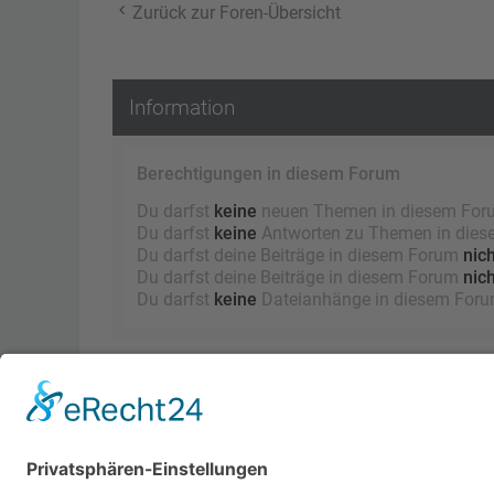
Zurück zur Foren-Übersicht
Information
Berechtigungen in diesem Forum
Du darfst
keine
neuen Themen in diesem Forum
Du darfst
keine
Antworten zu Themen in diese
Du darfst deine Beiträge in diesem Forum
nich
Du darfst deine Beiträge in diesem Forum
nich
Du darfst
keine
Dateianhänge in diesem Forum