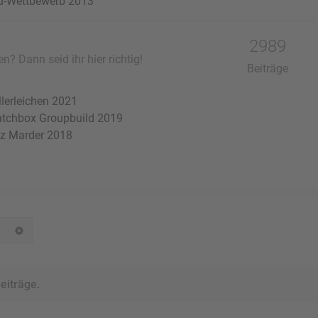
u-Wettbewerb 2013
2989
n? Dann seid ihr hier richtig!
Beiträge
lerleichen 2021
tchbox Groupbuild 2019
z Marder 2018
Suche
Erweiterte Suche
eiträge.