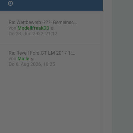
Re: Wettbewerb -???- Gemeinsc…
N
von
ModellfreakDD
e
Do 23. Jun 2022, 21:12
u
e
s
Re: Revell Ford GT LM 2017 1:…
t
N
von
Malle
e
e
Do 6. Aug 2026, 10:25
r
u
B
e
e
s
i
t
t
e
r
r
a
B
g
e
i
t
r
a