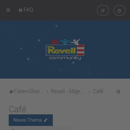
FAQ
S
Foren-Übersicht
Revell - Allgemein
Café
u
c
Café
h
Neues Thema
e