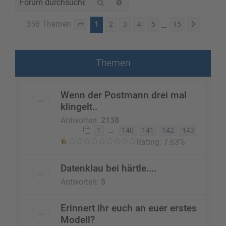
Suche
Erweiterte Suche
358 Themen
1
…
2
3
4
5
15
Seite
1
von
15
Nächst
Themen
Wenn der Postmann drei mal
klingelt..
Antworten:
2138
…
1
140
141
142
143
Rating: 7.63%
Datenklau bei härtle....
Antworten:
5
Erinnert ihr euch an euer erstes
Modell?