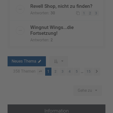
Revell Shop, nicht zu finden?
Antworten:
30
1
2
3
Wingnut Wings...die
Fortsetzung!
Antworten:
2
Neues Thema
358 Themen
1
…
2
3
4
5
15
Seite
1
von
15
Nächst
Gehe zu
Information