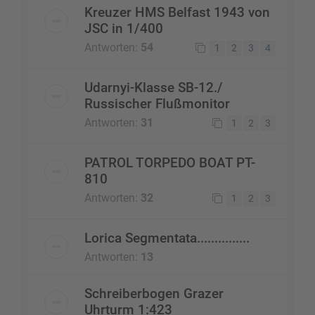
Kreuzer HMS Belfast 1943 von
JSC in 1/400
Antworten:
54
1
2
3
4
Udarnyi-Klasse SB-12./
Russischer Flußmonitor
Antworten:
31
1
2
3
PATROL TORPEDO BOAT PT-
810
Antworten:
32
1
2
3
Lorica Segmentata...............
Antworten:
13
Schreiberbogen Grazer
Uhrturm 1:423