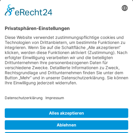
Du darfst
keine
Antworten zu Themen in diesem
Forum erstellen.
Du darfst deine Beiträge in diesem Forum
nicht
ändern.
Du darfst deine Beiträge in diesem Forum
nicht
löschen.
Du darfst
keine
Dateianhänge in diesem Forum
erstellen.
Foren-Übersicht
Alle Zeiten sind
UTC+02:00