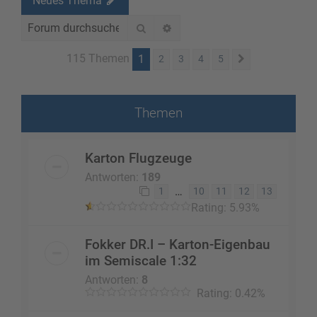
Neues Thema
Suche
Erweiterte Suche
115 Themen
1
2
3
4
5
Nächste
Themen
Karton Flugzeuge
Antworten:
189
…
1
10
11
12
13
Rating: 5.93%
Fokker DR.I – Karton-Eigenbau
im Semiscale 1:32
Antworten:
8
Rating: 0.42%