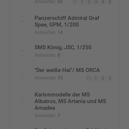
Antworten:
60
1
2
3
4
5
Panzerschiff Admiral Graf
Spee, GPM, 1/200
Antworten:
14
SMS König, JSC, 1/250
Antworten:
8
"Der weiße Hai"/ MS ORCA
Antworten:
35
1
2
3
Kartonmodelle der MS
Albatros, MS Artania und MS
Amadea
Antworten:
7