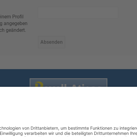
inem Profil
rung angegeben
ch geändert.
Nutzungsbedingungen
enschutz
•
Impressum