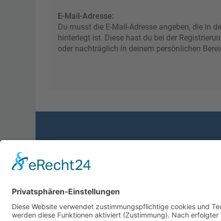
E-Mail-Adresse:
Du musst die E-Mail-Adresse angeben, die in de
hinterlegt ist. Diese hast du bei der Registrie
oder nachträglich in deinem persönlichen Berei
Foren-Übersicht
Powered by
phpBB
™
• Design by
PlanetStyles
•
Dat
Deutsche Übersetzung durch
phpBB.de