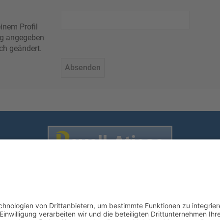
inem Profil
rung angegeben
ch geändert.
Nutzungsbedingungen
enschutz
•
Impressum