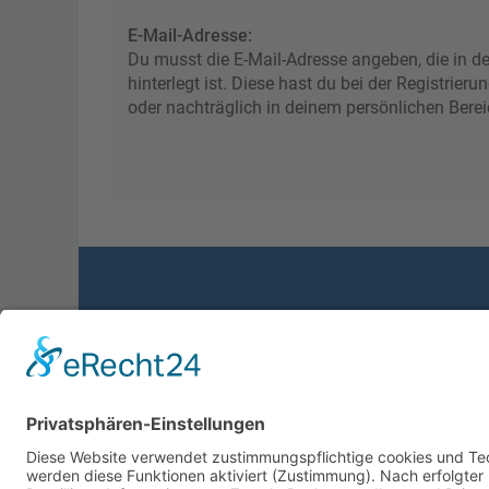
E-Mail-Adresse:
Du musst die E-Mail-Adresse angeben, die in de
hinterlegt ist. Diese hast du bei der Registrie
oder nachträglich in deinem persönlichen Berei
Foren-Übersicht
Powered by
phpBB
™
• Design by
PlanetStyles
•
Dat
Deutsche Übersetzung durch
phpBB.de