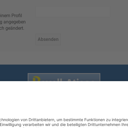
inem Profil
rung angegeben
ch geändert.
Nutzungsbedingungen
enschutz
•
Impressum