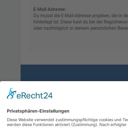
E-Mail-Adresse:
Du musst die E-Mail-Adresse angeben, die in de
hinterlegt ist. Diese hast du bei der Registrie
oder nachträglich in deinem persönlichen Berei
Foren-Übersicht
Powered by
phpBB
™
• Design by
PlanetStyles
•
Dat
Deutsche Übersetzung durch
phpBB.de