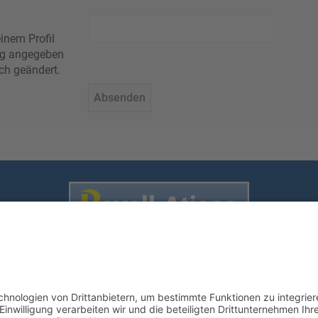
inem Profil
rung angegeben
ch geändert.
Nutzungsbedingungen
enschutz
•
Impressum