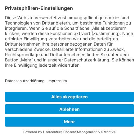
Bist du dir sicher, dass du alle Cookies des Boards
löschen möchtest?
Foren-Übersicht
Powered by
phpBB
™
• Design by
PlanetStyles
•
Datenschutz
•
Impressum
Deutsche Übersetzung durch
phpBB.de