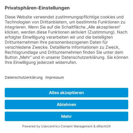
Bist du dir sicher, dass du alle Cookies des Boards
löschen möchtest?
Foren-Übersicht
Alle Zeiten sind
UTC+02:00
Powered by
phpBB
™
• Design by
PlanetStyles
•
Datenschutz
•
Impressum
Deutsche Übersetzung durch
phpBB.de