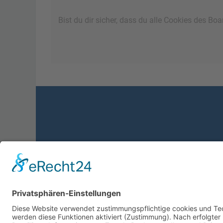
Bist du dir sicher, dass du alle Cookies des B
Foren-Übersicht
Powered by
phpBB
™
• Design by
PlanetStyles
•
Dat
Deutsche Übersetzung durch
phpBB.de