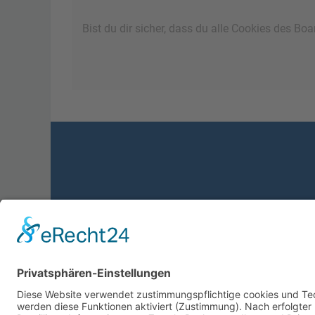
Bist du dir sicher, dass du alle Cookies des B
Foren-Übersicht
Powered by
phpBB
™
• Design by
PlanetStyles
•
Dat
Deutsche Übersetzung durch
phpBB.de