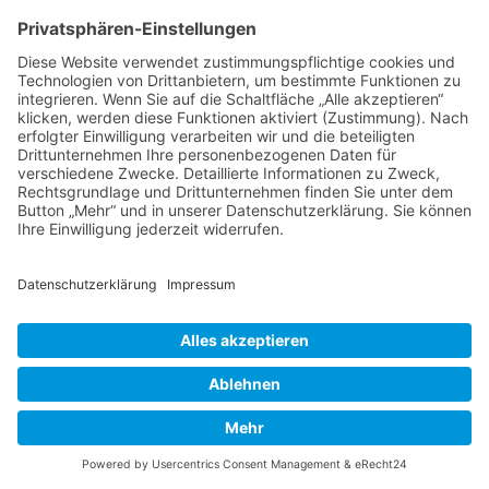
Bist du dir sicher, dass du alle Cookies des Boards
löschen möchtest?
Foren-Übersicht
Alle Zeiten sind
UTC+02:00
Powered by
phpBB
™
• Design by
PlanetStyles
•
Datenschutz
•
Impressum
Deutsche Übersetzung durch
phpBB.de