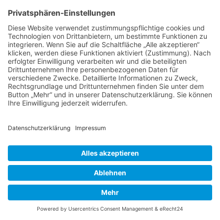
Bist du dir sicher, dass du alle Cookies des Boards
löschen möchtest?
Foren-Übersicht
Alle Zeiten sind
UTC+02:00
Powered by
phpBB
™
• Design by
PlanetStyles
•
Datenschutz
•
Impressum
Deutsche Übersetzung durch
phpBB.de