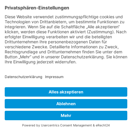
Bist du dir sicher, dass du alle Cookies des Boards
löschen möchtest?
Foren-Übersicht
Powered by
phpBB
™
• Design by
PlanetStyles
•
Datenschutz
•
Impressum
Deutsche Übersetzung durch
phpBB.de