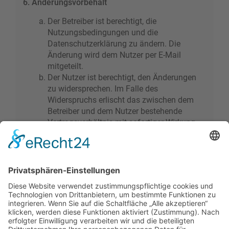
6. Änderungsvorbehalt
Der Betreiber ist berechtigt, die
Nutzungsbedingungen und die
Datenschutzerklärung zu ändern. Die
Änderung wird dem Nutzer per E-Mail
mitgeteilt.
Der Nutzer ist berechtigt, den Änderungen
zu widersprechen. Im Falle des
Widerspruchs erlischt das zwischen dem
Betreiber und dem Nutzer bestehende
Vertragsverhältnis mit sofortiger Wirkung.
Die Änderungen gelten als anerkannt und
verbindlich, wenn der Nutzer den
Änderungen zugestimmt hat.
Informationen über den Umgang mit deinen
persönlichen Daten sind in der
Datenschutzerklärung enthalten.