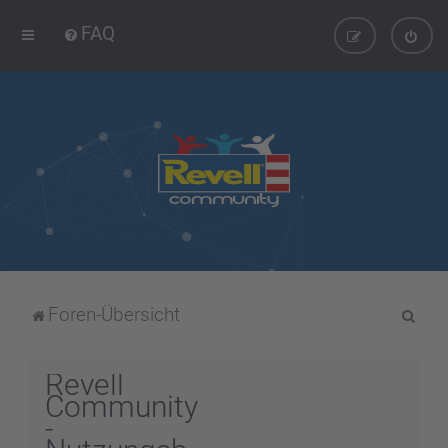
FAQ
S
Foren-Übersicht
u
c
Revell
h
Community
-
e