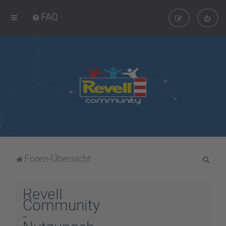
FAQ
S
Foren-Übersicht
u
c
Revell
h
Community
-
e