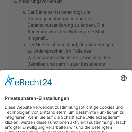
6. Änderungsvorbehalt
Der Betreiber ist berechtigt, die
Nutzungsbedingungen und die
Datenschutzerklärung zu ändern. Die
Änderung wird dem Nutzer per E-Mail
mitgeteilt.
Der Nutzer ist berechtigt, den Änderungen
zu widersprechen. Im Falle des
Widerspruchs erlischt das zwischen dem
Betreiber und dem Nutzer bestehende
Vertragsverhältnis mit sofortiger Wirkung.
Die Änderungen gelten als anerkannt und
verbindlich, wenn der Nutzer den
Änderungen zugestimmt hat.
Informationen über den Umgang mit deinen
persönlichen Daten sind in der
Datenschutzerklärung enthalten.