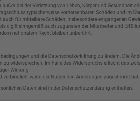
 außer bei der Verletzung von Leben, Körper und Gesundheit od
rtragsschluss typischerweise vorhersehbaren Schäden und im Üb
lt auch für mittelbare Schäden, insbesondere entgangenen Gewi
s c gilt sinngemäß auch zugunsten der Mitarbeiter und Erfüllun
ndem nationalem Recht bleiben unberührt.
ngsbedingungen und die Datenschutzerklärung zu ändern. Die Ände
en zu widersprechen. Im Falle des Widerspruchs erlischt das zw
tiger Wirkung.
d verbindlich, wenn der Nutzer den Änderungen zugestimmt hat.
önlichen Daten sind in der Datenschutzerklärung enthalten.