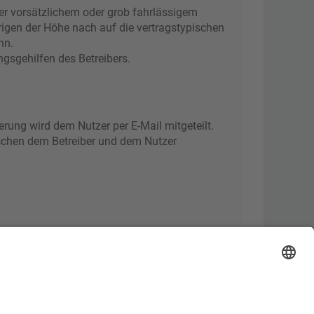
er vorsätzlichem oder grob fahrlässigem
rigen der Höhe nach auf die vertragstypischen
nn.
gsgehilfen des Betreibers.
rung wird dem Nutzer per E-Mail mitgeteilt.
ischen dem Betreiber und dem Nutzer