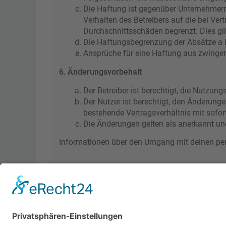
Die Haftung ist gegenüber Unternehmern
Verhalten des Betreibers auf die bei Ve
Durchschnittsschäden begrenzt. Dies gi
Die Haftungsbegrenzung der Absätze a bi
Ansprüche für eine Haftung aus zwinge
6. Änderungsvorbehalt
Der Betreiber ist berechtigt, die Nutzu
Der Nutzer ist berechtigt, den Änderung
bestehende Vertragsverhältnis mit sofor
Die Änderungen gelten als anerkannt un
Informationen über den Umgang mit deinen pers