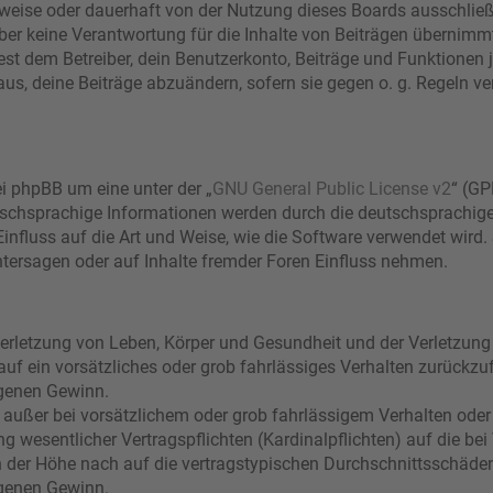
eise oder dauerhaft von der Nutzung dieses Boards ausschließe
r keine Verantwortung für die Inhalte von Beiträgen übernimmt, di
t dem Betreiber, dein Benutzerkonto, Beiträge und Funktionen j
aus, deine Beiträge abzuändern, sofern sie gegen o. g. Regeln ve
i phpBB um eine unter der „
GNU General Public License v2
“ (GP
schsprachige Informationen werden durch die deutschsprachi
Einfluss auf die Art und Weise, wie die Software verwendet wir
tersagen oder auf Inhalte fremder Foren Einfluss nehmen.
erletzung von Leben, Körper und Gesundheit und der Verletzung 
 auf ein vorsätzliches oder grob fahrlässiges Verhalten zurückzuf
genen Gewinn.
 außer bei vorsätzlichem oder grob fahrlässigem Verhalten oder
g wesentlicher Vertragspflichten (Kardinalpflichten) auf die bei
der Höhe nach auf die vertragstypischen Durchschnittsschäden b
genen Gewinn.