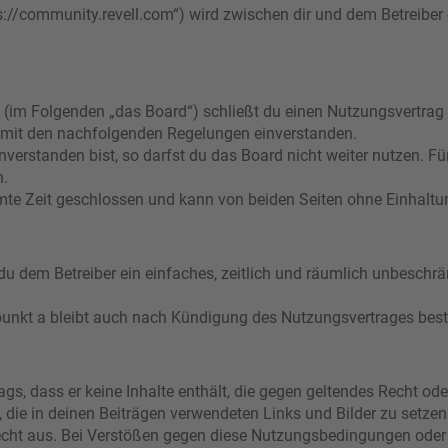
s://community.revell.com“) wird zwischen dir und dem Betreiber
 (im Folgenden „das Board“) schließt du einen Nutzungsvertrag
ch mit den nachfolgenden Regelungen einverstanden.
verstanden bist, so darfst du das Board nicht weiter nutzen. Fü
n.
e Zeit geschlossen und kann von beiden Seiten ohne Einhaltung
t du dem Betreiber ein einfaches, zeitlich und räumlich unbeschr
punkt a bleibt auch nach Kündigung des Nutzungsvertrages bes
rags, dass er keine Inhalte enthält, die gegen geltendes Recht ode
, die in deinen Beiträgen verwendeten Links und Bilder zu setze
echt aus. Bei Verstößen gegen diese Nutzungsbedingungen oder 