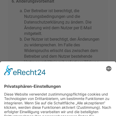
6. Änderungsvorbehalt
Der Betreiber ist berechtigt, die
Nutzungsbedingungen und die
Datenschutzerklärung zu ändern. Die
Änderung wird dem Nutzer per E-Mail
mitgeteilt.
Der Nutzer ist berechtigt, den Änderungen
zu widersprechen. Im Falle des
Widerspruchs erlischt das zwischen dem
Betreiber und dem Nutzer bestehende
Vertragsverhältnis mit sofortiger Wirkung.
Die Änderungen gelten als anerkannt und
verbindlich, wenn der Nutzer den
Änderungen zugestimmt hat.
Informationen über den Umgang mit deinen
persönlichen Daten sind in der
Datenschutzerklärung enthalten.