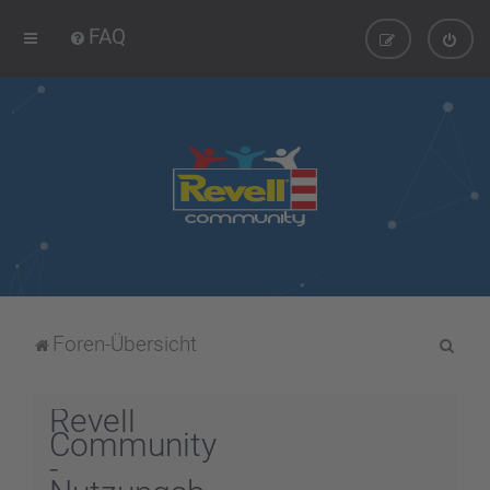
FAQ
S
Foren-Übersicht
u
c
Revell
h
Community
-
e