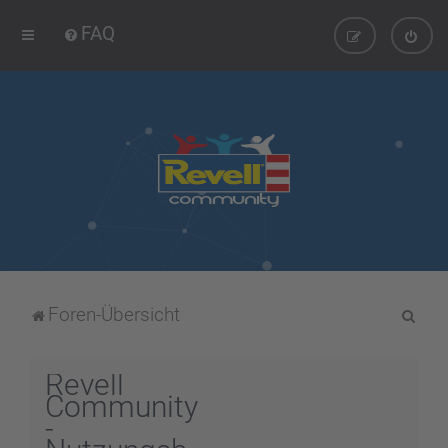
FAQ
S
Foren-Übersicht
u
c
Revell
h
Community
-
e