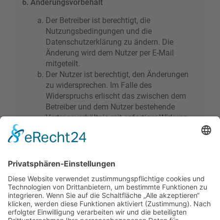
6. Änderungsvorbehalt
Der Betreiber ist berechtigt, die
Nutzungsbedingungen und die
Datenschutzerklärung zu ändern. Die
Änderung wird dem Nutzer per E-Mail
mitgeteilt.
Der Nutzer ist berechtigt, den Änderungen
zu widersprechen. Im Falle des
Widerspruchs erlischt das zwischen dem
Betreiber und dem Nutzer bestehende
Vertragsverhältnis mit sofortiger Wirkung.
Die Änderungen gelten als anerkannt und
verbindlich, wenn der Nutzer den
Änderungen zugestimmt hat.
Informationen über den Umgang mit deinen
persönlichen Daten sind in der
Datenschutzerklärung enthalten.