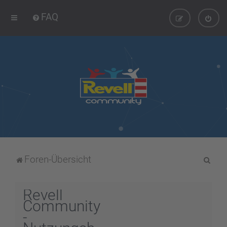
FAQ
S
Foren-Übersicht
u
c
Revell
h
Community
-
e