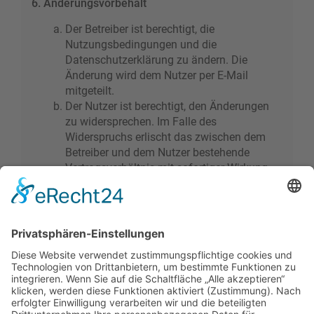
6. Änderungsvorbehalt
Der Betreiber ist berechtigt, die
Nutzungsbedingungen und die
Datenschutzerklärung zu ändern. Die
Änderung wird dem Nutzer per E-Mail
mitgeteilt.
Der Nutzer ist berechtigt, den Änderungen
zu widersprechen. Im Falle des
Widerspruchs erlischt das zwischen dem
Betreiber und dem Nutzer bestehende
Vertragsverhältnis mit sofortiger Wirkung.
Die Änderungen gelten als anerkannt und
verbindlich, wenn der Nutzer den
Änderungen zugestimmt hat.
Informationen über den Umgang mit deinen
persönlichen Daten sind in der
Datenschutzerklärung enthalten.