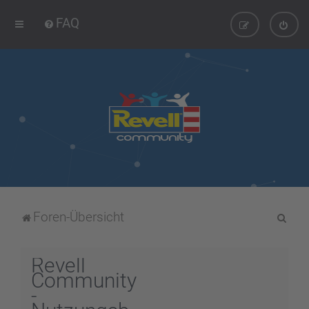
FAQ
S
Foren-Übersicht
u
c
Revell
h
Community
-
e