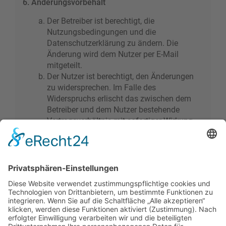
6. Änderungsvorbehalt
Der Betreiber ist berechtigt, die
Nutzungsbedingungen und die
Datenschutzerklärung zu ändern. Die
Änderung wird dem Nutzer per E-Mail
mitgeteilt.
Der Nutzer ist berechtigt, den Änderungen
zu widersprechen. Im Falle des
Widerspruchs erlischt das zwischen dem
Betreiber und dem Nutzer bestehende
Vertragsverhältnis mit sofortiger Wirkung.
Die Änderungen gelten als anerkannt und
verbindlich, wenn der Nutzer den
Änderungen zugestimmt hat.
Informationen über den Umgang mit deinen
persönlichen Daten sind in der
Datenschutzerklärung enthalten.