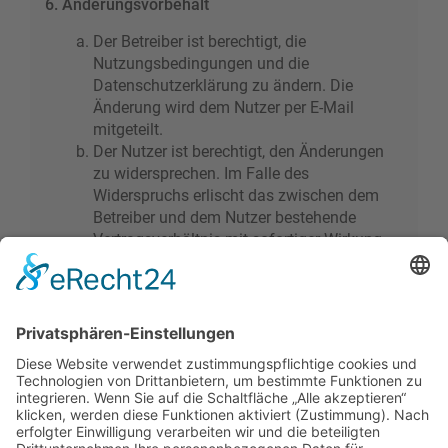
6. Änderungsvorbehalt
Der Betreiber ist berechtigt, die
Nutzungsbedingungen und die
Datenschutzerklärung zu ändern. Die
Änderung wird dem Nutzer per E-Mail
mitgeteilt.
Der Nutzer ist berechtigt, den Änderungen
zu widersprechen. Im Falle des
Widerspruchs erlischt das zwischen dem
Betreiber und dem Nutzer bestehende
Vertragsverhältnis mit sofortiger Wirkung.
Die Änderungen gelten als anerkannt und
verbindlich, wenn der Nutzer den
Änderungen zugestimmt hat.
Informationen über den Umgang mit deinen
persönlichen Daten sind in der
Datenschutzerklärung enthalten.