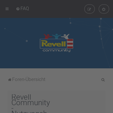
FAQ
S
Foren-Übersicht
u
c
Revell
h
Community
-
e