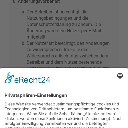
6. Änderungsvorbehalt
Der Betreiber ist berechtigt, die
Nutzungsbedingungen und die
Datenschutzerklärung zu ändern. Die
Änderung wird dem Nutzer per E-Mail
mitgeteilt.
Der Nutzer ist berechtigt, den Änderungen
zu widersprechen. Im Falle des
Widerspruchs erlischt das zwischen dem
Betreiber und dem Nutzer bestehende
Vertragsverhältnis mit sofortiger Wirkung.
Die Änderungen gelten als anerkannt und
verbindlich, wenn der Nutzer den
Änderungen zugestimmt hat.
Informationen über den Umgang mit deinen
persönlichen Daten sind in der
Datenschutzerklärung enthalten.