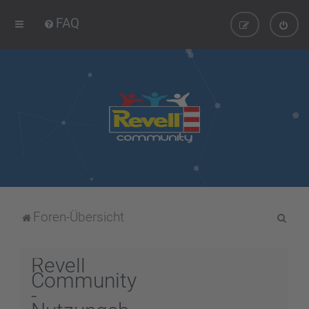
FAQ
S
Foren-Übersicht
u
c
Revell
h
Community
-
e