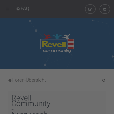
FAQ
S
Foren-Übersicht
u
c
Revell
h
Community
-
e