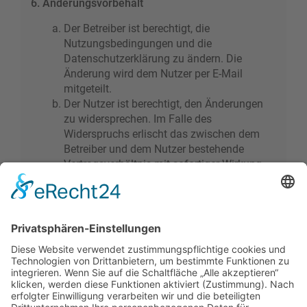
6. Änderungsvorbehalt
Der Betreiber ist berechtigt, die
Nutzungsbedingungen und die
Datenschutzerklärung zu ändern. Die
Änderung wird dem Nutzer per E-Mail
mitgeteilt.
Der Nutzer ist berechtigt, den Änderungen
zu widersprechen. Im Falle des
Widerspruchs erlischt das zwischen dem
Betreiber und dem Nutzer bestehende
Vertragsverhältnis mit sofortiger Wirkung.
Die Änderungen gelten als anerkannt und
verbindlich, wenn der Nutzer den
Änderungen zugestimmt hat.
Informationen über den Umgang mit deinen
persönlichen Daten sind in der
Datenschutzerklärung enthalten.