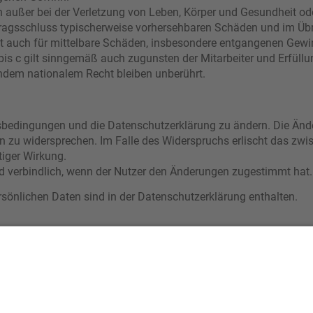
 außer bei der Verletzung von Leben, Körper und Gesundheit od
rtragsschluss typischerweise vorhersehbaren Schäden und im Üb
lt auch für mittelbare Schäden, insbesondere entgangenen Gewi
s c gilt sinngemäß auch zugunsten der Mitarbeiter und Erfüllun
ndem nationalem Recht bleiben unberührt.
ngsbedingungen und die Datenschutzerklärung zu ändern. Die Ände
en zu widersprechen. Im Falle des Widerspruchs erlischt das zw
tiger Wirkung.
d verbindlich, wenn der Nutzer den Änderungen zugestimmt hat.
önlichen Daten sind in der Datenschutzerklärung enthalten.