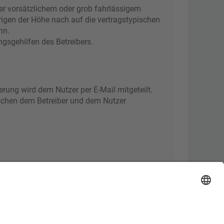
er vorsätzlichem oder grob fahrlässigem
rigen der Höhe nach auf die vertragstypischen
nn.
gsgehilfen des Betreibers.
rung wird dem Nutzer per E-Mail mitgeteilt.
ischen dem Betreiber und dem Nutzer