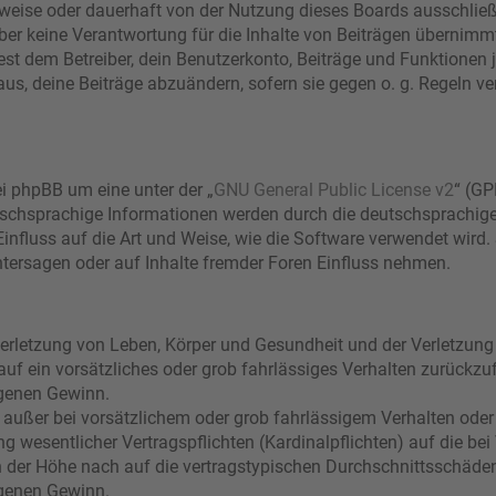
eise oder dauerhaft von der Nutzung dieses Boards ausschließe
r keine Verantwortung für die Inhalte von Beiträgen übernimmt, di
t dem Betreiber, dein Benutzerkonto, Beiträge und Funktionen j
aus, deine Beiträge abzuändern, sofern sie gegen o. g. Regeln ve
i phpBB um eine unter der „
GNU General Public License v2
“ (GP
schsprachige Informationen werden durch die deutschsprachi
Einfluss auf die Art und Weise, wie die Software verwendet wir
tersagen oder auf Inhalte fremder Foren Einfluss nehmen.
erletzung von Leben, Körper und Gesundheit und der Verletzung 
 auf ein vorsätzliches oder grob fahrlässiges Verhalten zurückzuf
genen Gewinn.
 außer bei vorsätzlichem oder grob fahrlässigem Verhalten oder
g wesentlicher Vertragspflichten (Kardinalpflichten) auf die bei
der Höhe nach auf die vertragstypischen Durchschnittsschäden b
genen Gewinn.