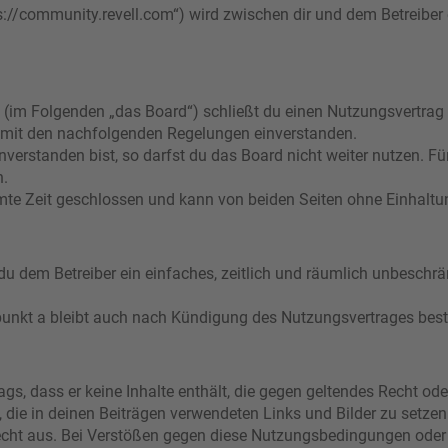
s://community.revell.com“) wird zwischen dir und dem Betreiber
 (im Folgenden „das Board“) schließt du einen Nutzungsvertrag
ch mit den nachfolgenden Regelungen einverstanden.
verstanden bist, so darfst du das Board nicht weiter nutzen. Fü
n.
e Zeit geschlossen und kann von beiden Seiten ohne Einhaltung
t du dem Betreiber ein einfaches, zeitlich und räumlich unbeschr
punkt a bleibt auch nach Kündigung des Nutzungsvertrages bes
rags, dass er keine Inhalte enthält, die gegen geltendes Recht ode
, die in deinen Beiträgen verwendeten Links und Bilder zu setze
echt aus. Bei Verstößen gegen diese Nutzungsbedingungen oder 