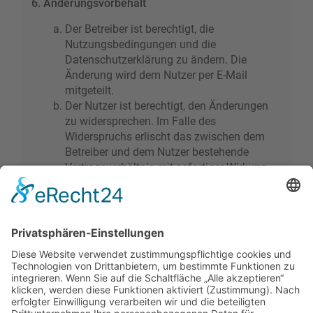
6. Änderungsvorbehalt
Der Betreiber ist berechtigt, die
Nutzungsbedingungen und die
Datenschutzerklärung zu ändern. Die
Änderung wird dem Nutzer per E-Mail
mitgeteilt.
Der Nutzer ist berechtigt, den Änderungen
zu widersprechen. Im Falle des
Widerspruchs erlischt das zwischen dem
Betreiber und dem Nutzer bestehende
Vertragsverhältnis mit sofortiger Wirkung.
Die Änderungen gelten als anerkannt und
verbindlich, wenn der Nutzer den
Änderungen zugestimmt hat.
Informationen über den Umgang mit deinen
persönlichen Daten sind in der
Datenschutzerklärung enthalten.