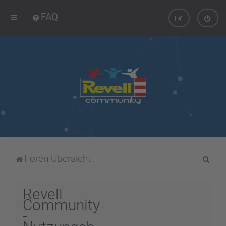
FAQ
S
Foren-Übersicht
u
c
Revell
h
Community
-
e