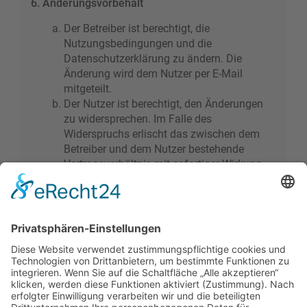
6. Änderungsvorbehalt
Der Betreiber ist berechtigt, die
Nutzungsbedingungen und die
Datenschutzerklärung zu ändern. Die
Änderung wird dem Nutzer per E-Mail
mitgeteilt.
Der Nutzer ist berechtigt, den Änderungen
zu widersprechen. Im Falle des
Widerspruchs erlischt das zwischen dem
Betreiber und dem Nutzer bestehende
Vertragsverhältnis mit sofortiger Wirkung.
Die Änderungen gelten als anerkannt und
verbindlich, wenn der Nutzer den
Änderungen zugestimmt hat.
Informationen über den Umgang mit deinen
persönlichen Daten sind in der
Datenschutzerklärung enthalten.