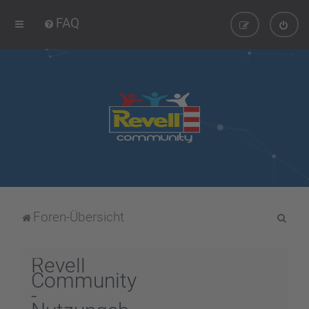
FAQ
S
Foren-Übersicht
u
c
Revell
h
Community
-
e