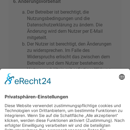
6. Änderungsvorbehalt
Der Betreiber ist berechtigt, die
Nutzungsbedingungen und die
Datenschutzerklärung zu ändern. Die
Änderung wird dem Nutzer per E-Mail
mitgeteilt.
Der Nutzer ist berechtigt, den Änderungen
zu widersprechen. Im Falle des
Widerspruchs erlischt das zwischen dem
Betreiber und dem Nutzer bestehende
Vertragsverhältnis mit sofortiger Wirkung.
Die Änderungen gelten als anerkannt und
verbindlich, wenn der Nutzer den
Änderungen zugestimmt hat.
Informationen über den Umgang mit deinen
persönlichen Daten sind in der
Datenschutzerklärung enthalten.