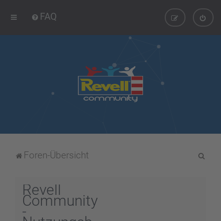
FAQ
S
Foren-Übersicht
u
c
Revell
h
Community
-
e