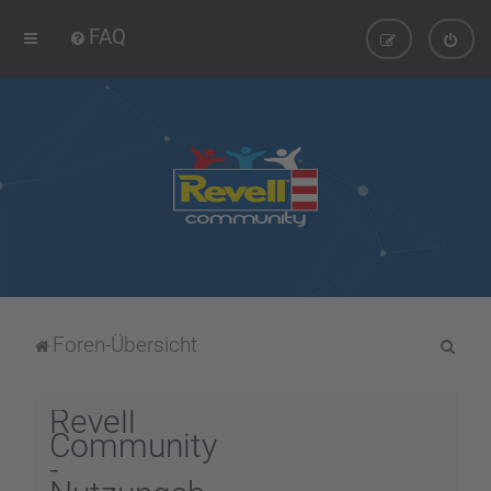
FAQ
S
Foren-Übersicht
u
c
Revell
h
Community
-
e