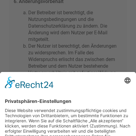
6. Änderungsvorbehalt
Der Betreiber ist berechtigt, die
Nutzungsbedingungen und die
Datenschutzerklärung zu ändern. Die
Änderung wird dem Nutzer per E-Mail
mitgeteilt.
Der Nutzer ist berechtigt, den Änderungen
zu widersprechen. Im Falle des
Widerspruchs erlischt das zwischen dem
Betreiber und dem Nutzer bestehende
Vertragsverhältnis mit sofortiger Wirkung.
Die Änderungen gelten als anerkannt und
verbindlich, wenn der Nutzer den
Änderungen zugestimmt hat.
Informationen über den Umgang mit deinen
persönlichen Daten sind in der
Datenschutzerklärung enthalten.