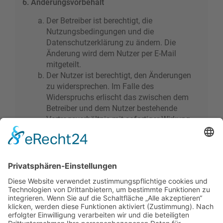
6. Änderungsvorbehalt
Der Betreiber ist berechtigt, die
Nutzungsbedingungen und die
Datenschutzerklärung zu ändern. Die
Änderung wird dem Nutzer per E-Mail
mitgeteilt.
Der Nutzer ist berechtigt, den Änderungen
zu widersprechen. Im Falle des
Widerspruchs erlischt das zwischen dem
Betreiber und dem Nutzer bestehende
Vertragsverhältnis mit sofortiger Wirkung.
Die Änderungen gelten als anerkannt und
verbindlich, wenn der Nutzer den
Änderungen zugestimmt hat.
Informationen über den Umgang mit deinen
persönlichen Daten sind in der
Datenschutzerklärung enthalten.