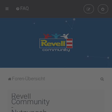
FAQ
S
Foren-Übersicht
u
c
Revell
h
Community
-
e