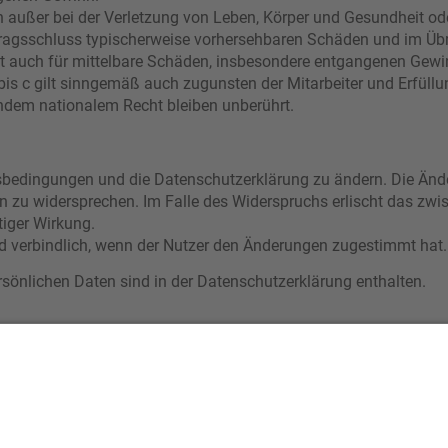
 außer bei der Verletzung von Leben, Körper und Gesundheit od
rtragsschluss typischerweise vorhersehbaren Schäden und im Üb
lt auch für mittelbare Schäden, insbesondere entgangenen Gewi
s c gilt sinngemäß auch zugunsten der Mitarbeiter und Erfüllun
ndem nationalem Recht bleiben unberührt.
ngsbedingungen und die Datenschutzerklärung zu ändern. Die Ände
en zu widersprechen. Im Falle des Widerspruchs erlischt das zw
tiger Wirkung.
d verbindlich, wenn der Nutzer den Änderungen zugestimmt hat.
önlichen Daten sind in der Datenschutzerklärung enthalten.