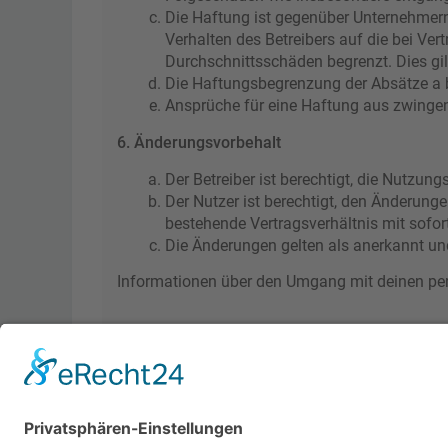
Die Haftung ist gegenüber Unternehmern
Verhalten des Betreibers auf die bei Ve
Durchschnittsschäden begrenzt. Dies gi
Die Haftungsbegrenzung der Absätze a bi
Ansprüche für eine Haftung aus zwinge
6. Änderungsvorbehalt
Der Betreiber ist berechtigt, die Nutzu
Der Nutzer ist berechtigt, den Änderung
bestehende Vertragsverhältnis mit sofor
Die Änderungen gelten als anerkannt un
Informationen über den Umgang mit deinen pers