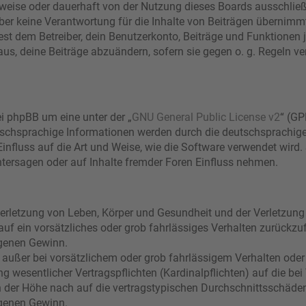
eise oder dauerhaft von der Nutzung dieses Boards ausschließe
r keine Verantwortung für die Inhalte von Beiträgen übernimmt, di
t dem Betreiber, dein Benutzerkonto, Beiträge und Funktionen j
aus, deine Beiträge abzuändern, sofern sie gegen o. g. Regeln ve
i phpBB um eine unter der „
GNU General Public License v2
“ (GP
schsprachige Informationen werden durch die deutschsprachi
Einfluss auf die Art und Weise, wie die Software verwendet wir
tersagen oder auf Inhalte fremder Foren Einfluss nehmen.
erletzung von Leben, Körper und Gesundheit und der Verletzung 
 auf ein vorsätzliches oder grob fahrlässiges Verhalten zurückzuf
genen Gewinn.
 außer bei vorsätzlichem oder grob fahrlässigem Verhalten oder
g wesentlicher Vertragspflichten (Kardinalpflichten) auf die bei
der Höhe nach auf die vertragstypischen Durchschnittsschäden b
genen Gewinn.