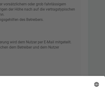
er vorsätzlichem oder grob fahrlässigem
rigen der Höhe nach auf die vertragstypischen
nn.
gsgehilfen des Betreibers.
rung wird dem Nutzer per E-Mail mitgeteilt.
ischen dem Betreiber und dem Nutzer