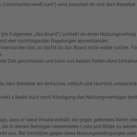
s://community.revell.com“) wird zwischen dir und dem Betreiber
 (im Folgenden „das Board“) schließt du einen Nutzungsvertrag
ch mit den nachfolgenden Regelungen einverstanden.
verstanden bist, so darfst du das Board nicht weiter nutzen. Fü
n.
e Zeit geschlossen und kann von beiden Seiten ohne Einhaltung
t du dem Betreiber ein einfaches, zeitlich und räumlich unbeschr
punkt a bleibt auch nach Kündigung des Nutzungsvertrages bes
rags, dass er keine Inhalte enthält, die gegen geltendes Recht ode
, die in deinen Beiträgen verwendeten Links und Bilder zu setze
echt aus. Bei Verstößen gegen diese Nutzungsbedingungen oder 