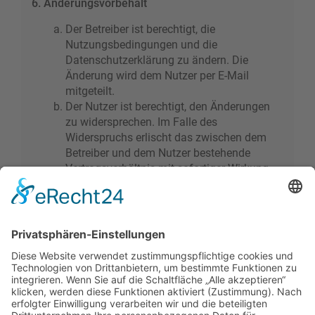
6. Änderungsvorbehalt
Der Betreiber ist berechtigt, die
Nutzungsbedingungen und die
Datenschutzerklärung zu ändern. Die
Änderung wird dem Nutzer per E-Mail
mitgeteilt.
Der Nutzer ist berechtigt, den Änderungen
zu widersprechen. Im Falle des
Widerspruchs erlischt das zwischen dem
Betreiber und dem Nutzer bestehende
Vertragsverhältnis mit sofortiger Wirkung.
Die Änderungen gelten als anerkannt und
verbindlich, wenn der Nutzer den
Änderungen zugestimmt hat.
Informationen über den Umgang mit deinen
persönlichen Daten sind in der
Datenschutzerklärung enthalten.