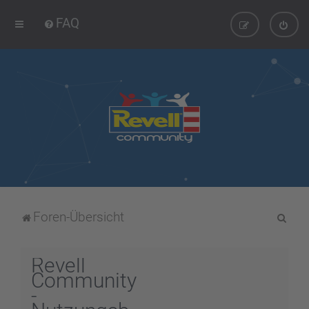
FAQ
S
Foren-Übersicht
u
c
Revell
h
Community
-
e