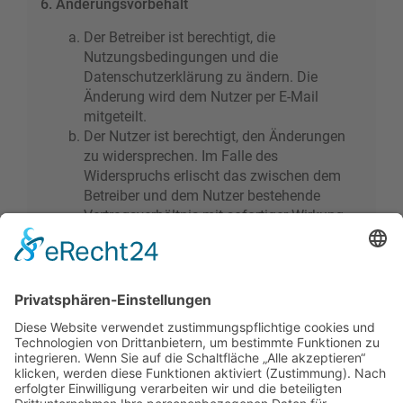
6. Änderungsvorbehalt
Der Betreiber ist berechtigt, die
Nutzungsbedingungen und die
Datenschutzerklärung zu ändern. Die
Änderung wird dem Nutzer per E-Mail
mitgeteilt.
Der Nutzer ist berechtigt, den Änderungen
zu widersprechen. Im Falle des
Widerspruchs erlischt das zwischen dem
Betreiber und dem Nutzer bestehende
Vertragsverhältnis mit sofortiger Wirkung.
Die Änderungen gelten als anerkannt und
verbindlich, wenn der Nutzer den
Änderungen zugestimmt hat.
Informationen über den Umgang mit deinen
persönlichen Daten sind in der
Datenschutzerklärung enthalten.