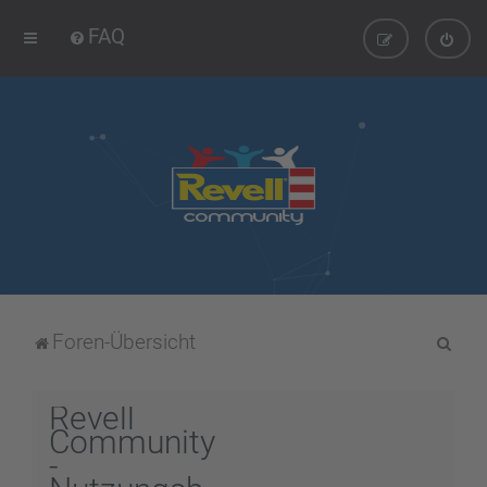
FAQ
S
Foren-Übersicht
u
c
Revell
h
Community
-
e