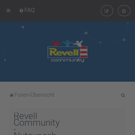
FAQ
S
Foren-Übersicht
u
c
Revell
h
Community
-
e