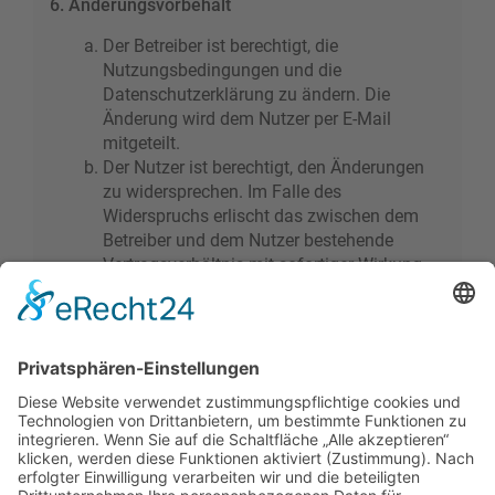
6. Änderungsvorbehalt
Der Betreiber ist berechtigt, die
Nutzungsbedingungen und die
Datenschutzerklärung zu ändern. Die
Änderung wird dem Nutzer per E-Mail
mitgeteilt.
Der Nutzer ist berechtigt, den Änderungen
zu widersprechen. Im Falle des
Widerspruchs erlischt das zwischen dem
Betreiber und dem Nutzer bestehende
Vertragsverhältnis mit sofortiger Wirkung.
Die Änderungen gelten als anerkannt und
verbindlich, wenn der Nutzer den
Änderungen zugestimmt hat.
Informationen über den Umgang mit deinen
persönlichen Daten sind in der
Datenschutzerklärung enthalten.