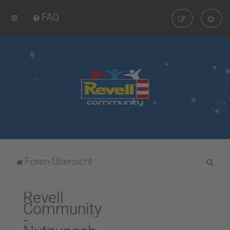
FAQ
S
Foren-Übersicht
u
c
Revell
h
Community
-
e