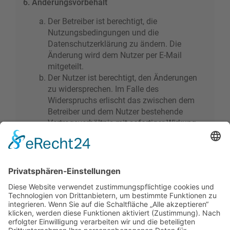
6. Änderungsvorbehalt
Der Betreiber ist berechtigt, die
Nutzungsbedingungen und die
Datenschutzerklärung zu ändern. Die
Änderung wird dem Nutzer per E-Mail
mitgeteilt.
Der Nutzer ist berechtigt, den Änderungen
zu widersprechen. Im Falle des
Widerspruchs erlischt das zwischen dem
Betreiber und dem Nutzer bestehende
Vertragsverhältnis mit sofortiger Wirkung.
Die Änderungen gelten als anerkannt und
verbindlich, wenn der Nutzer den
Änderungen zugestimmt hat.
Informationen über den Umgang mit deinen
persönlichen Daten sind in der
Datenschutzerklärung enthalten.