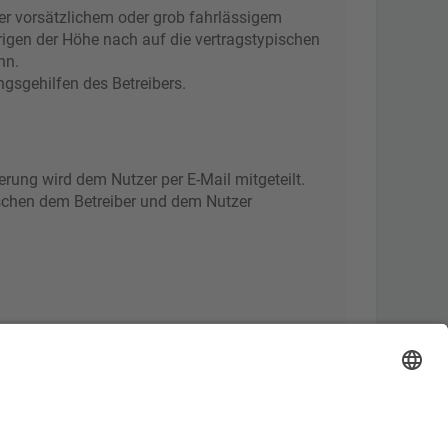
er vorsätzlichem oder grob fahrlässigem
rigen der Höhe nach auf die vertragstypischen
nn.
gsgehilfen des Betreibers.
rung wird dem Nutzer per E-Mail mitgeteilt.
ischen dem Betreiber und dem Nutzer