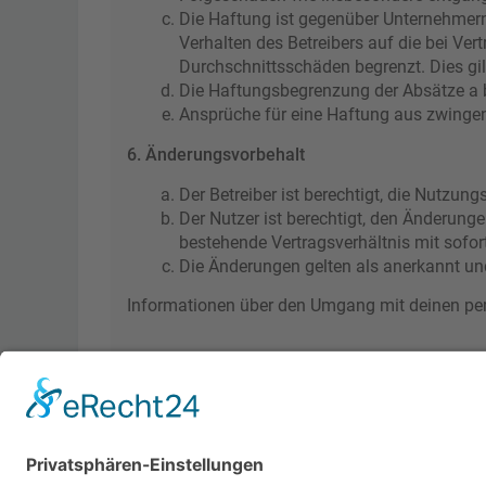
Die Haftung ist gegenüber Unternehmern
Verhalten des Betreibers auf die bei Ve
Durchschnittsschäden begrenzt. Dies gi
Die Haftungsbegrenzung der Absätze a bi
Ansprüche für eine Haftung aus zwinge
6. Änderungsvorbehalt
Der Betreiber ist berechtigt, die Nutzu
Der Nutzer ist berechtigt, den Änderung
bestehende Vertragsverhältnis mit sofor
Die Änderungen gelten als anerkannt un
Informationen über den Umgang mit deinen pers