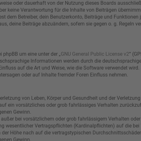
eise oder dauerhaft von der Nutzung dieses Boards ausschließe
r keine Verantwortung für die Inhalte von Beiträgen übernimmt, di
t dem Betreiber, dein Benutzerkonto, Beiträge und Funktionen j
aus, deine Beiträge abzuändern, sofern sie gegen o. g. Regeln ve
i phpBB um eine unter der „
GNU General Public License v2
“ (GP
schsprachige Informationen werden durch die deutschsprachi
Einfluss auf die Art und Weise, wie die Software verwendet wir
tersagen oder auf Inhalte fremder Foren Einfluss nehmen.
erletzung von Leben, Körper und Gesundheit und der Verletzung 
 auf ein vorsätzliches oder grob fahrlässiges Verhalten zurückzuf
genen Gewinn.
 außer bei vorsätzlichem oder grob fahrlässigem Verhalten oder
g wesentlicher Vertragspflichten (Kardinalpflichten) auf die bei
der Höhe nach auf die vertragstypischen Durchschnittsschäden b
genen Gewinn.