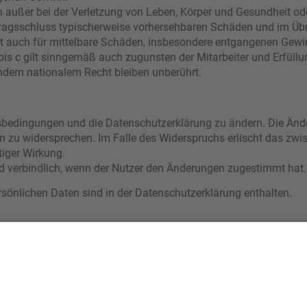
 außer bei der Verletzung von Leben, Körper und Gesundheit od
rtragsschluss typischerweise vorhersehbaren Schäden und im Üb
lt auch für mittelbare Schäden, insbesondere entgangenen Gewi
s c gilt sinngemäß auch zugunsten der Mitarbeiter und Erfüllun
ndem nationalem Recht bleiben unberührt.
ngsbedingungen und die Datenschutzerklärung zu ändern. Die Ände
en zu widersprechen. Im Falle des Widerspruchs erlischt das zw
tiger Wirkung.
d verbindlich, wenn der Nutzer den Änderungen zugestimmt hat.
önlichen Daten sind in der Datenschutzerklärung enthalten.