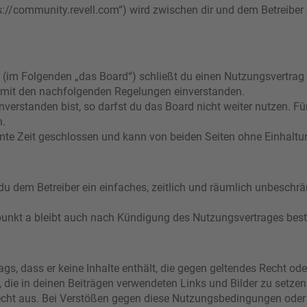
s://community.revell.com“) wird zwischen dir und dem Betreiber
 (im Folgenden „das Board“) schließt du einen Nutzungsvertrag
ch mit den nachfolgenden Regelungen einverstanden.
verstanden bist, so darfst du das Board nicht weiter nutzen. Fü
n.
e Zeit geschlossen und kann von beiden Seiten ohne Einhaltung
t du dem Betreiber ein einfaches, zeitlich und räumlich unbeschr
punkt a bleibt auch nach Kündigung des Nutzungsvertrages bes
rags, dass er keine Inhalte enthält, die gegen geltendes Recht ode
, die in deinen Beiträgen verwendeten Links und Bilder zu setze
echt aus. Bei Verstößen gegen diese Nutzungsbedingungen oder 